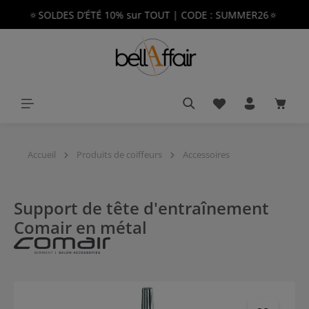
🔅SOLDES D’ÉTÉ 10% sur TOUT | CODE : SUMMER26🔅
tenu principal
Vous avez 0 article
Le pan
Accueil
Produits de coiffeurs
Accessoires
Support de tête d'entraînement
Comair en métal
Ignorer la galerie d'images