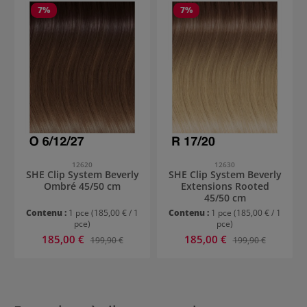
7
%
7
%
12620
12630
SHE Clip System Beverly
SHE Clip System Beverly
Ombré 45/50 cm
Extensions Rooted
45/50 cm
Contenu :
1 pce
(185,00 € / 1
Contenu :
1 pce
(185,00 € / 1
pce)
pce)
Prix de vente :
Prix de vente :
185,00 €
Prix régulier :
185,00 €
Prix régulier :
199,90 €
199,90 €