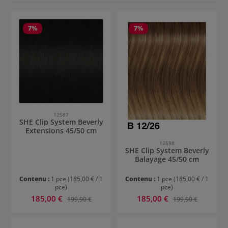
7
%
7
%
12587
SHE Clip System Beverly
Extensions 45/50 cm
12598
SHE Clip System Beverly
Balayage 45/50 cm
Contenu :
1 pce
(185,00 € / 1
Contenu :
1 pce
(185,00 € / 1
pce)
pce)
Prix de vente :
Prix de vente :
185,00 €
Prix régulier :
185,00 €
Prix régulier :
199,90 €
199,90 €