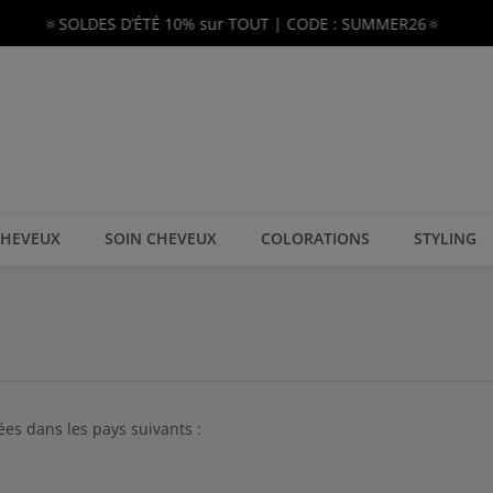
🔅SOLDES D’ÉTÉ 10% sur TOUT | CODE : SUMMER26🔅
CHEVEUX
SOIN CHEVEUX
COLORATIONS
STYLING
ées dans les pays suivants :