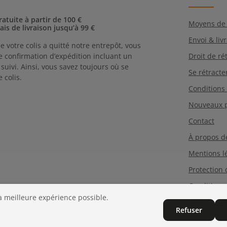
avez lu
et que 
ratuite à partir de 100 €
Moyens de
rais de livraison jusqu’à 99 €
Envoi & liv
e votre colis a quitté notre entrepôt, vous
 confirmation d’expédition incluant un
Droit de ré
uivi. Ainsi, vous savez toujours où se
Se rétracte
 colis.
Conditions
Nouveaux p
Contact
À propos d
Mentions l
Protection
Conditions
la meilleure expérience possible.
Aide & FAQ
Refuser