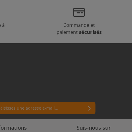
é
à
Commande et
paiement
sécurisés
e e-mail*
ue de confidentialité
mps marqués d'un astérisque (*) sont
nformations
Suis-nous sur
ctionnant Continuer, vous confirmez que vous
ires.