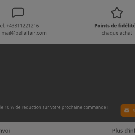
el.
+43311221216
Points de fidélit
:
mail@bellaffair.com
chaque achat
Adress
 de 10 % de réduction sur votre prochaine commande !
Politiq
Les cha
nvoi
Plus d’i
En séle
obligato