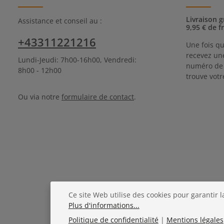
Livraison g
Assistance et conseil au :
9,95 € de f
+43311221216
Une fois qu
recevez une
Lundi-Jeudi: 7h00-16h00, Vendredi:
numéro de s
8h00 - 12h00
trouve votre
Ou via notre
formulaire de contact
.
Ce site Web utilise des cookies pour garantir 
Plus d'informations...
Politique de confidentialité
|
Mentions légales