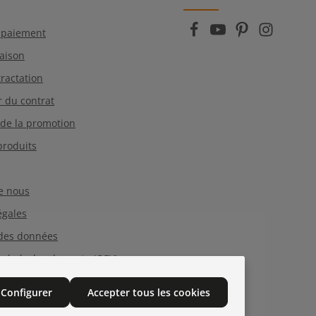
 nos informations sur la
protection des données
vous avez accepté nos
conditions générales
.
 paiement
raison
tractation
r du contrat
 de la promotion
roduits
e nous
égales
 des données
 générales de vente (CGV)
Configurer
Accepter tous les cookies