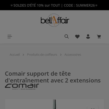
🔅SOLDES D’ÉTÉ 10% sur TOUT | CODE : SUMMER26🔅
tenu principal
Vous avez 0 article
Le pan
Accueil
Produits de coiffeurs
Accessoires
Comair support de tête
d'entraînement avec 2 extensions
Ignorer la galerie d'images