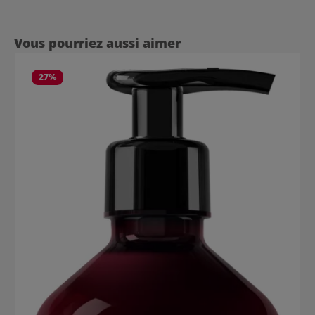
Ignorer la galerie de produits
Vous pourriez aussi aimer
27
%