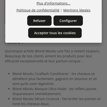
Plus d'informations...
Politique de confidentialité
|
Mentions légales
Refuser
Configurer
Accepter tous les cookies
Que disent nos clients à propos de Blond
Absolu ?
Quiconque achète Blond Absolu une fois y revient toujours.
Beaucoup de nos clients aiment les produits pour leur
efficacité exceptionnelle et leur parfum unique :
Blond Absolu Cicaflash Conditioner : les cheveux se
démêlent plus facilement, gagnent en douceur et on
sent qu’ils sont régénérés.
Blond Absolu Masque Ultra-Violet : les reflets jaunes
disparaissent immédiatement.
Blond Absolu Sérum Cicanuit : fait briller les pointes et
rend les cheveux doux.