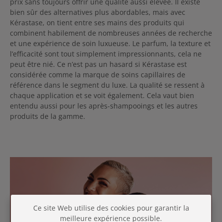
prix sans toujours offrir une qualité aussi élevée. Il existe
bien sûr des alternatives plus abordables, mais avec
Kérastase, on tient entre ses mains des produits qui
combinent habilement de nombreuses années de recherche
et une expérience de soin luxueuse. Le parfum, la texture et
l’efficacité sont tout simplement impressionnants, cela ne
peut être nié. Ce n’est pas un hasard si Kérastase est
considérée comme la marque de soins capillaires de
référence dans le segment du luxe. La qualité se ressent à
chaque application et se voit également. Cela vaut bien
entendu aussi pour les après-shampooings et les autres
produits de la gamme.
Ce site Web utilise des cookies pour garantir la
meilleure expérience possible.