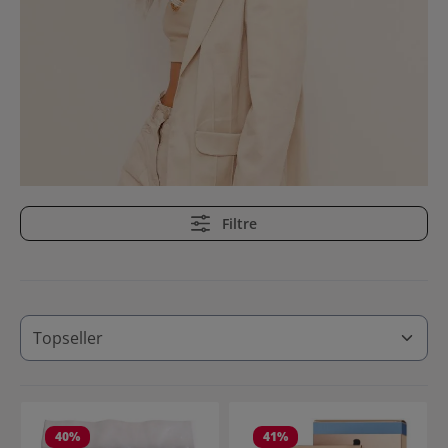
Filtre
40
%
41
%