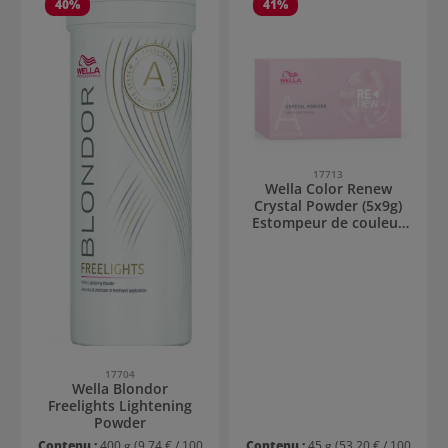
40
%
41
%
17713
Wella Color Renew
Crystal Powder (5x9g)
Estompeur de couleur
délicat
17704
Wella Blondor
Freelights Lightening
Powder
Contenu :
400 g
(9,74 € / 100
Contenu :
45 g
(53,20 € / 100