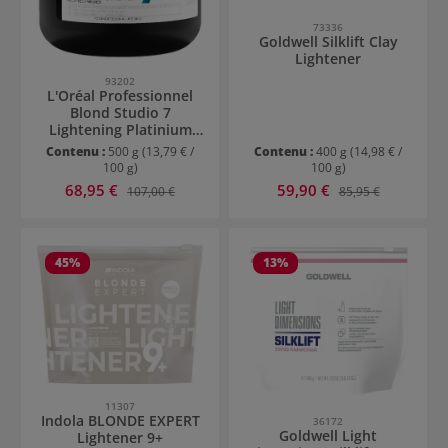
73336
Goldwell Silklift Clay
Lightener
93202
L'Oréal Professionnel
Blond Studio 7
Lightening Platinium
Plus Paste
Contenu :
500 g
(13,79 € /
Contenu :
400 g
(14,98 € /
100 g)
100 g)
Prix de vente :
Prix de vente :
68,95 €
Prix régulier :
59,90 €
Prix régulier :
107,00 €
85,95 €
45
%
13
%
11307
Indola BLONDE EXPERT
36172
Goldwell Light
Lightener 9+