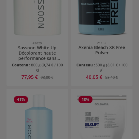
21152
43029
Axenia Bleach XK Free
Sassoon White Up
Pulver
Décolorant haute
performance sans
poussière
Contenu :
800 g
(9,74 € / 100
Contenu :
500 g
(8,01 € / 100
g)
g)
Prix de vente :
Prix de vente :
77,95 €
Prix régulier :
40,05 €
Prix régulier :
93,80 €
53,40 €
41
%
18
%