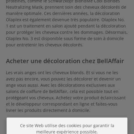
protéines, comme le Schwarzkopf BlondMe Cool Blondes
Neutralizing Mask, prennent soin des cheveux décolorés de
manière optimale. Ces dernières années, la décoloration
Olaplex est également devenue très populaire. Olaplex No.
1 est un traitement en salon ajouté pendant la décoloration
pour protéger les cheveux contre les dommages. Désormais,
Olaplex No. 3 est disponible sous forme de soin à domicile
pour entretenir les cheveux décolorés.
Acheter une décoloration chez BellAffair
Les vrais anges ont les cheveux blonds. Et si vous ne les
avez pas encore, vous pouvez les décolorer et devenir un
ange vous aussi. Avec les décolorations exclusives aux
salons de coiffure de BellAffair, cela est possible tout en
protégeant vos cheveux. Achetez votre produit éclaircissant
et le développeur correspondant en ligne et faites-vous
livrer les produits directement à domicile.
Ce site Web utilise des cookies pour garantir la
meilleure expérience possible.