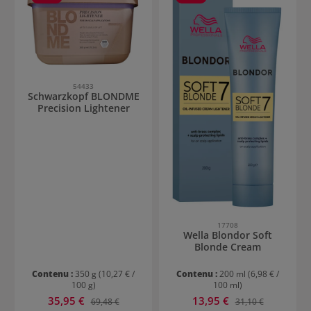
54433
Schwarzkopf BLONDME
Precision Lightener
17708
Wella Blondor Soft
Blonde Cream
Contenu :
350 g
(10,27 € /
Contenu :
200 ml
(6,98 € /
100 g)
100 ml)
Prix de vente :
Prix de vente :
35,95 €
Prix régulier :
13,95 €
Prix régulier :
69,48 €
31,10 €