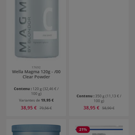
17692
Wella Magma 120g - /00
Clear Powder
Contenu :
120 g
(32,46 € /
100 g)
Contenu :
350 g
(11,13 € /
Variantes de
19,95 €
100 g)
Prix de vente :
Prix de vente :
38,95 €
Prix régulier :
38,95 €
Prix régulier :
79,56 €
58,90 €
21
%