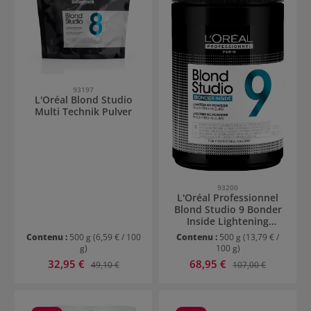
93197
L'Oréal Blond Studio
Multi Technik Pulver
93200
L'Oréal Professionnel
Blond Studio 9 Bonder
Inside Lightening
Powder
Contenu :
500 g
(6,59 € / 100
Contenu :
500 g
(13,79 € /
g)
100 g)
Prix de vente :
Prix de vente :
32,95 €
Prix régulier :
68,95 €
Prix régulier :
49,10 €
107,00 €