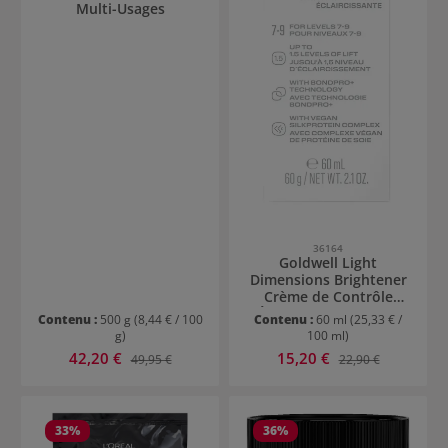
Multi-Usages
36164
Goldwell Light
Dimensions Brightener
Crème de Contrôle
Éclaircissante - Silver
Contenu :
500 g
(8,44 € / 100
Contenu :
60 ml
(25,33 € /
g)
100 ml)
Prix de vente :
Prix de vente :
42,20 €
Prix régulier :
15,20 €
Prix régulier :
49,95 €
22,90 €
33
%
36
%