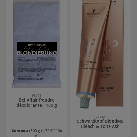
99071
BellAffair Poudre
décolorante - 100 g
54423
Schwarzkopf BlondME
Bleach & Tone Ash
Contenu :
500 g
(1,78 € / 100
g)