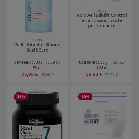
36165
Goldwell Silklift Control
éclaircissant haute
performance
17295
Wella Blondor Blonde
Seal&Care
Contenu :
500 ml
(5,79 € /
Contenu :
500 g
(11,98 € /
100 ml)
100 g)
Prix de vente :
Prix de vente :
28,95 €
Prix régulier :
59,90 €
Prix régulier :
48,96 €
72,90 €
36
%
30
%