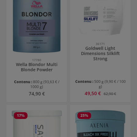
36171
Goldwell Light
Dimensions Silklift
Strong
17780
Wella Blondor Multi
Blonde Powder
Contenu :
500 g
(9,90 € / 100
Contenu :
800 g
(93,63 € /
g)
1000 g)
Prix de vente :
Prix régulier :
49,50 €
Prix régulier :
74,90 €
62,90 €
17
%
25
%