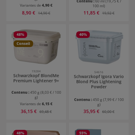
Contenu :
60 ml
(19,75 € /
Variantes de
4,90 €
100 ml)
Prix de vente :
Prix de vente :
8,90 €
Prix régulier :
11,85 €
Prix régulier :
14,90 €
19,92 €
48
%
40
%
Conseil
19284
54616
Schwarzkopf BlondMe
Schwarzkopf Igora Vario
Premium Lightener 9+
Blond Plus Lightening
Powder
Contenu :
450 g
(8,03 € / 100
g)
Contenu :
450 g
(7,99 € / 100
Variantes de
6,15 €
g)
Prix de vente :
Prix de vente :
36,15 €
Prix régulier :
35,95 €
Prix régulier :
69,48 €
60,00 €
48
%
55
%