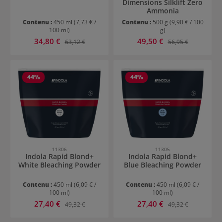
Dimensions Silklift Zero
Ammonia
Contenu :
450 ml
(7,73 € /
Contenu :
500 g
(9,90 € / 100
100 ml)
g)
Prix de vente :
Prix de vente :
34,80 €
Prix régulier :
49,50 €
Prix régulier :
63,12 €
56,95 €
44
%
44
%
11306
11305
Indola Rapid Blond+
Indola Rapid Blond+
White Bleaching Powder
Blue Bleaching Powder
Contenu :
450 ml
(6,09 € /
Contenu :
450 ml
(6,09 € /
100 ml)
100 ml)
Prix de vente :
Prix de vente :
27,40 €
Prix régulier :
27,40 €
Prix régulier :
49,32 €
49,32 €