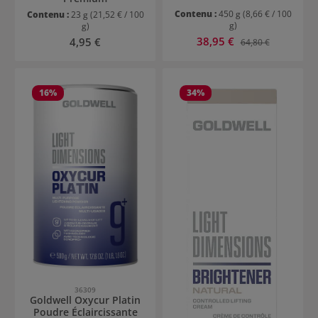
Contenu :
450 g
(8,66 € / 100
Contenu :
23 g
(21,52 € / 100
g)
g)
Prix de vente :
Prix régulier :
38,95 €
Prix régulier :
4,95 €
64,80 €
16
%
34
%
36309
Goldwell Oxycur Platin
Poudre Éclaircissante