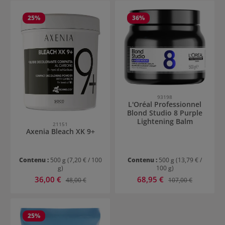
25
%
36
%
93198
L'Oréal Professionnel
Blond Studio 8 Purple
Lightening Balm
21151
Axenia Bleach XK 9+
Contenu :
500 g
(7,20 € / 100
Contenu :
500 g
(13,79 € /
g)
100 g)
Prix de vente :
Prix de vente :
36,00 €
Prix régulier :
68,95 €
Prix régulier :
48,00 €
107,00 €
25
%