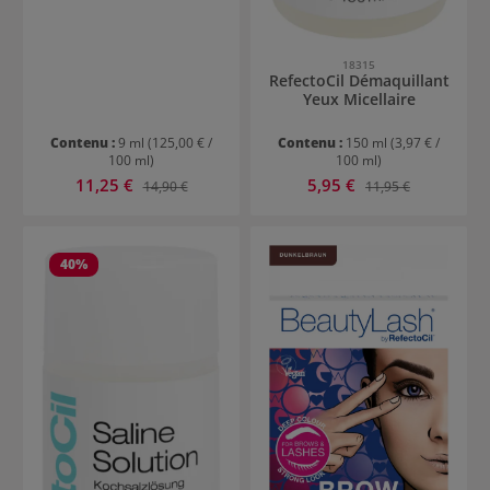
18315
RefectoCil Démaquillant
Yeux Micellaire
Contenu :
9 ml
(125,00 € /
Contenu :
150 ml
(3,97 € /
100 ml)
100 ml)
Prix de vente :
Prix de vente :
11,25 €
Prix régulier :
5,95 €
Prix régulier :
14,90 €
11,95 €
40
%