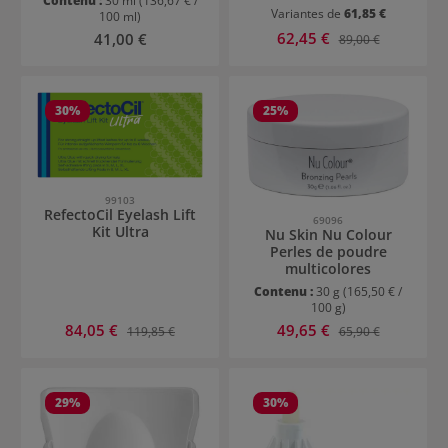
Contenu :
30 ml
(136,67 € /
Variantes de
61,85 €
100 ml)
Prix de vente :
Prix régulier :
62,45 €
Prix régulier :
41,00 €
89,00 €
30
%
25
%
99103
RefectoCil Eyelash Lift
69096
Kit Ultra
Nu Skin Nu Colour
Perles de poudre
multicolores
Contenu :
30 g
(165,50 € /
100 g)
Prix de vente :
Prix de vente :
84,05 €
Prix régulier :
49,65 €
Prix régulier :
119,85 €
65,90 €
29
%
30
%