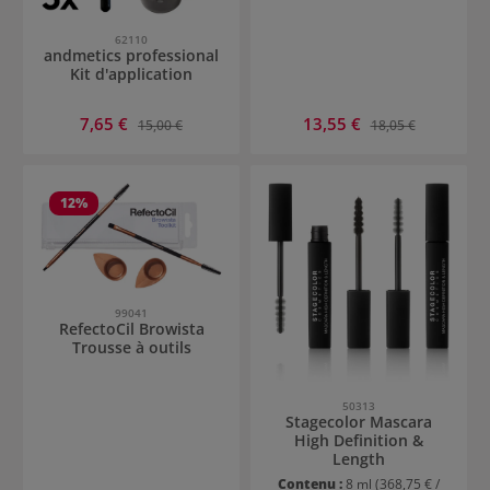
62110
andmetics professional
Kit d'application
Prix de vente :
Prix de vente :
7,65 €
Prix régulier :
13,55 €
Prix régulier :
15,00 €
18,05 €
12
%
99041
RefectoCil Browista
Trousse à outils
50313
Stagecolor Mascara
High Definition &
Length
Contenu :
8 ml
(368,75 € /