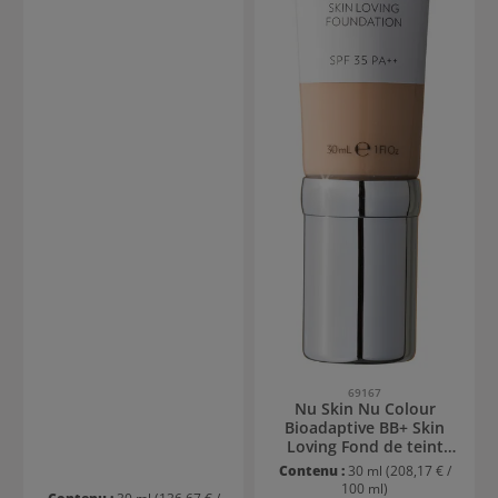
69167
Nu Skin Nu Colour
Bioadaptive BB+ Skin
Loving Fond de teint
FPS 35 - 1.2 Shell
Contenu :
30 ml
(208,17 € /
100 ml)