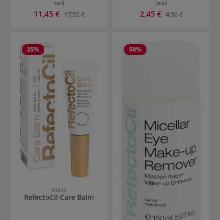
set)
pce)
Prix de vente :
Prix de vente :
11,45 €
Prix régulier :
2,45 €
Prix régulier :
17,95 €
4,90 €
25
%
50
%
99039
RefectoCil Care Balm