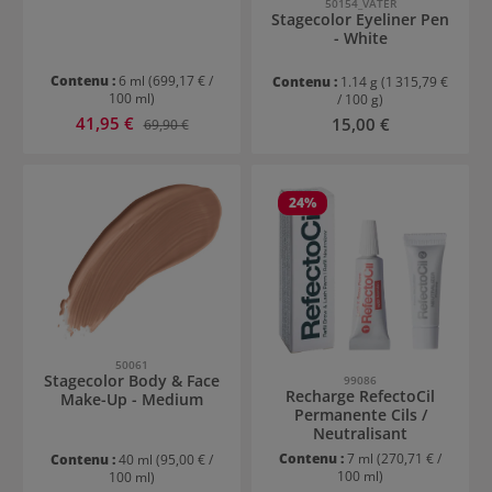
50154_VATER
Stagecolor Eyeliner Pen
- White
Contenu :
6 ml
(699,17 € /
Contenu :
1.14 g
(1 315,79 €
100 ml)
/ 100 g)
Prix de vente :
41,95 €
Prix régulier :
Prix régulier :
15,00 €
69,90 €
24
%
50061
Stagecolor Body & Face
99086
Recharge RefectoCil
Make-Up - Medium
Permanente Cils /
Neutralisant
Contenu :
7 ml
(270,71 € /
Contenu :
40 ml
(95,00 € /
100 ml)
100 ml)