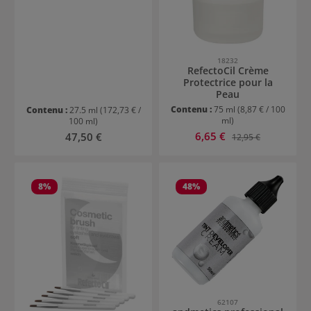
18232
RefectoCil Crème
Protectrice pour la
Peau
Contenu :
75 ml
(8,87 € / 100
Contenu :
27.5 ml
(172,73 € /
ml)
100 ml)
Prix de vente :
Prix régulier :
6,65 €
Prix régulier :
47,50 €
12,95 €
8
%
48
%
62107