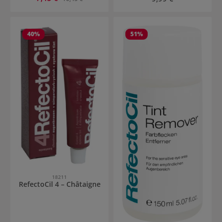
40
%
51
%
18211
RefectoCil 4 – Châtaigne