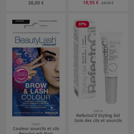
Prix de vente :
Prix régulier :
18,95 €
Prix régulier :
38,00 €
24,95 €
37
%
99014
RefectoCil Styling Gel
Soin des cils et sourcils
72001
Couleur sourcils et cils
BeautyLash Noir