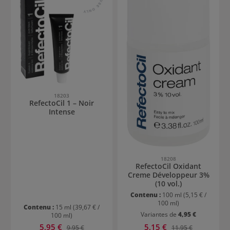
18203
RefectoCil 1 – Noir
Intense
18208
RefectoCil Oxidant
Creme Développeur 3%
(10 vol.)
Contenu :
100 ml
(5,15 € /
100 ml)
Contenu :
15 ml
(39,67 € /
Variantes de
4,95 €
100 ml)
Prix de vente :
Prix de vente :
5,95 €
Prix régulier :
5,15 €
Prix régulier :
9,95 €
11,95 €