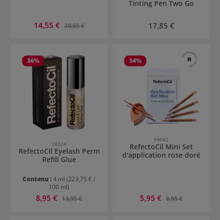
Tinting Pen Two Go
Prix de vente :
14,55 €
Prix régulier :
Prix régulier :
17,85 €
20,65 €
36
%
34
%
99042
18224
RefectoCil Mini Set
RefectoCil Eyelash Perm
d'application rose doré
Refill Glue
Contenu :
4 ml
(223,75 € /
100 ml)
Prix de vente :
Prix de vente :
8,95 €
Prix régulier :
5,95 €
Prix régulier :
13,95 €
8,95 €