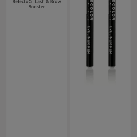
RefectoCil Lash & Brow
Booster