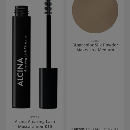
50065
Stagecolor Silk Powder
Make-Up - Medium
77001
Alcina Amazing Lash
Mascara noir 010
Contenu :
8 g
(493,75 € / 100