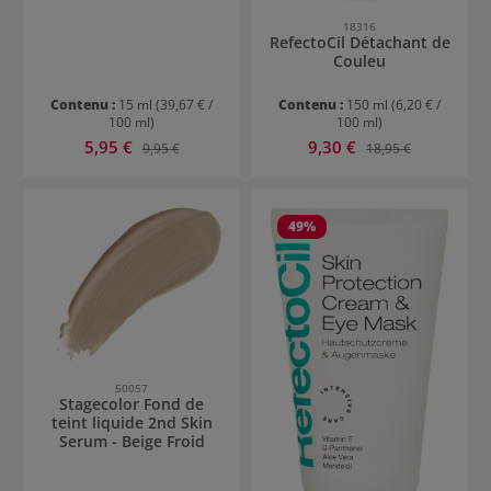
18316
RefectoCil Détachant de
Couleu
Contenu :
15 ml
(39,67 € /
Contenu :
150 ml
(6,20 € /
100 ml)
100 ml)
Prix de vente :
Prix de vente :
5,95 €
Prix régulier :
9,30 €
Prix régulier :
9,95 €
18,95 €
49
%
50057
Stagecolor Fond de
teint liquide 2nd Skin
Serum - Beige Froid