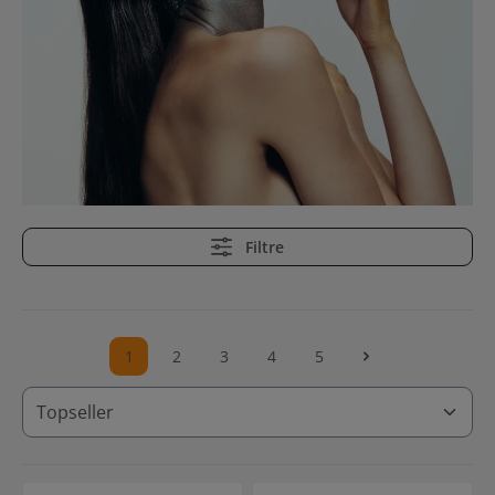
Filtre
1
2
3
4
5
Page
Page
Page
Page
Page