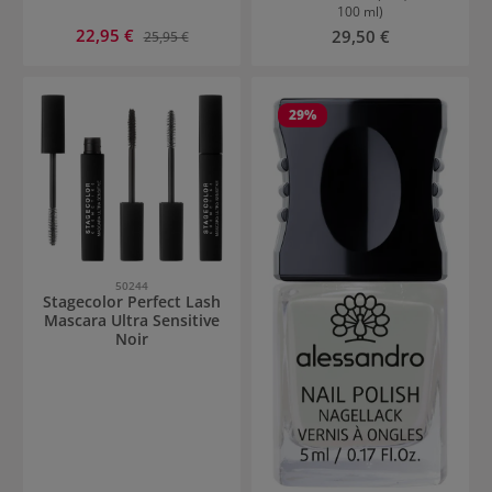
100 ml)
Prix de vente :
22,95 €
Prix régulier :
Prix régulier :
29,50 €
25,95 €
29
%
50244
Stagecolor Perfect Lash
Mascara Ultra Sensitive
Noir