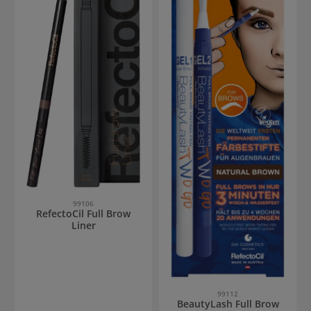
99106
RefectoCil Full Brow
Liner
99112
BeautyLash Full Brow