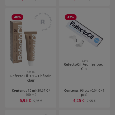
40
%
47
%
18240
RefectoCil Feuilles pour
Cils
18210
RefectoCil 3.1 – Châtain
clair
Contenu :
15 ml
(39,67 € /
Contenu :
96 pce
(0,04 € / 1
100 ml)
pce)
Prix de vente :
Prix de vente :
5,95 €
Prix régulier :
4,25 €
Prix régulier :
9,95 €
7,95 €