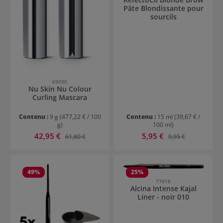
Pâte Blondissante pour
sourcils
69090
Nu Skin Nu Colour
Curling Mascara
Contenu :
9 g
(477,22 € / 100
Contenu :
15 ml
(39,67 € /
g)
100 ml)
Prix de vente :
Prix de vente :
42,95 €
Prix régulier :
5,95 €
Prix régulier :
61,80 €
9,95 €
49
%
25
%
77018
Alcina Intense Kajal
Liner - noir 010