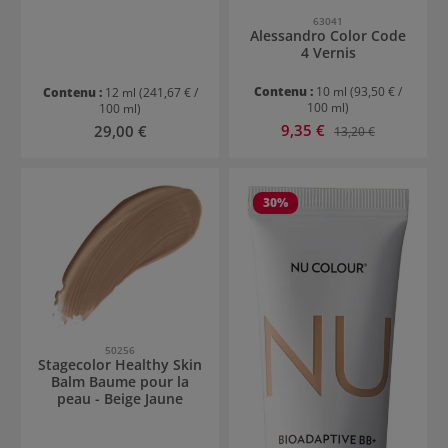
63041
Alessandro Color Code
4 Vernis
Contenu :
10 ml
(93,50 € /
Contenu :
12 ml
(241,67 € /
100 ml)
100 ml)
Prix de vente :
Prix régulier :
9,35 €
Prix régulier :
29,00 €
13,20 €
30
%
50256
Stagecolor Healthy Skin
Balm Baume pour la
peau - Beige Jaune