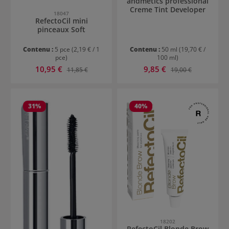
andmetics professional
Creme Tint Developer
18047
RefectoCil mini
pinceaux Soft
Contenu :
5 pce
(2,19 € / 1
Contenu :
50 ml
(19,70 € /
pce)
100 ml)
Prix de vente :
Prix de vente :
10,95 €
Prix régulier :
9,85 €
Prix régulier :
11,85 €
19,00 €
31
%
40
%
18202
RefectoCil Blonde Brow