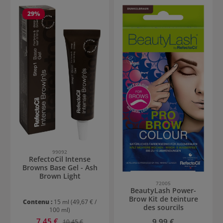
29
%
99092
RefectoCil Intense
Browns Base Gel - Ash
Brown Light
72005
BeautyLash Power-
Brow Kit de teinture
Contenu :
15 ml
(49,67 € /
des sourcils
100 ml)
Prix de vente :
7,45 €
Prix régulier :
Prix régulier :
9,99 €
10,45 €