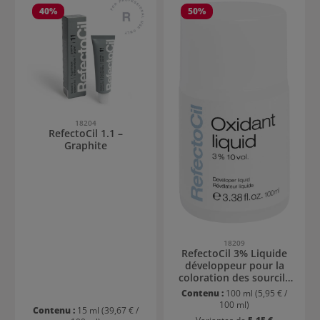
40
%
50
%
18204
RefectoCil 1.1 –
Graphite
18209
RefectoCil 3% Liquide
développeur pour la
coloration des sourcils
et des cils
Contenu :
100 ml
(5,95 € /
100 ml)
Contenu :
15 ml
(39,67 € /