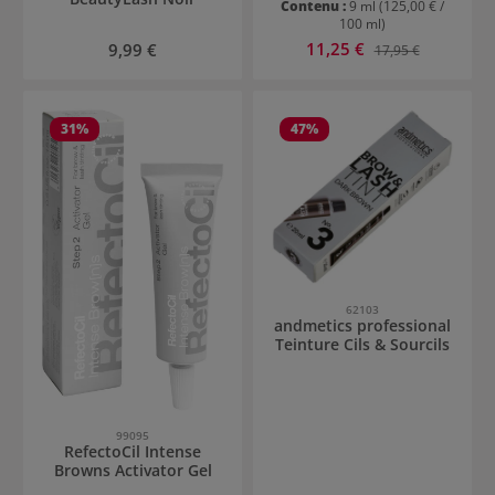
Contenu :
9 ml
(125,00 € /
100 ml)
Prix de vente :
Prix régulier :
11,25 €
Prix régulier :
9,99 €
17,95 €
31
%
47
%
62103
andmetics professional
Teinture Cils & Sourcils
99095
RefectoCil Intense
Browns Activator Gel