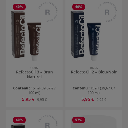
40
%
40
%
18207
18205
RefectoCil 3 – Brun
RefectoCil 2 – Bleu/Noir
Naturel
Contenu :
15 ml
(39,67 € /
Contenu :
15 ml
(39,67 € /
100 ml)
100 ml)
Prix de vente :
Prix de vente :
5,95 €
Prix régulier :
5,95 €
Prix régulier :
9,95 €
9,95 €
40
%
57
%