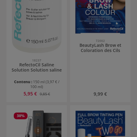
72002
BeautyLash Brow et
Coloration des Cils
18237
RefectoCil Saline
Solution Solution saline
Contenu :
150 ml
(3,97 € /
100 ml)
Prix de vente :
5,95 €
Prix régulier :
Prix régulier :
9,99 €
9,85 €
30
%