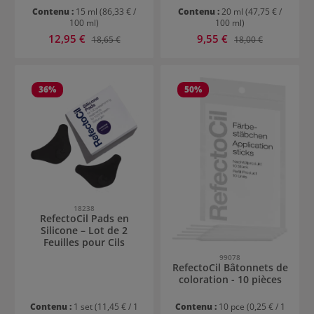
Contenu :
15 ml
(86,33 € /
Contenu :
20 ml
(47,75 € /
100 ml)
100 ml)
Prix de vente :
Prix de vente :
12,95 €
Prix régulier :
9,55 €
Prix régulier :
18,65 €
18,00 €
36
%
50
%
18238
RefectoCil Pads en
Silicone – Lot de 2
Feuilles pour Cils
99078
RefectoCil Bâtonnets de
coloration - 10 pièces
Contenu :
1 set
(11,45 € / 1
Contenu :
10 pce
(0,25 € / 1