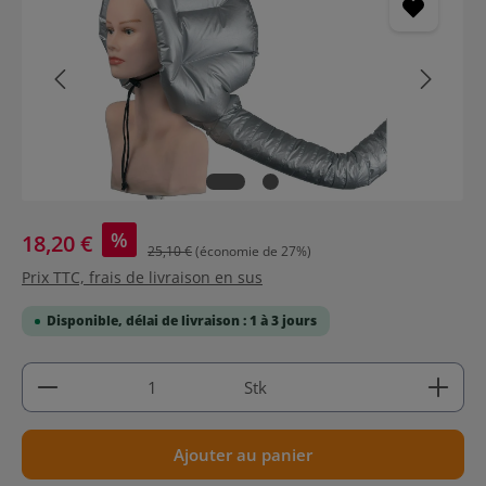
%
18,20 €
25,10 €
(économie de 27%)
Prix TTC, frais de livraison en sus
Disponible, délai de livraison : 1 à 3 jours
Quantité de produit : Entrez la quantité souhaitée
Stk
Ajouter au panier