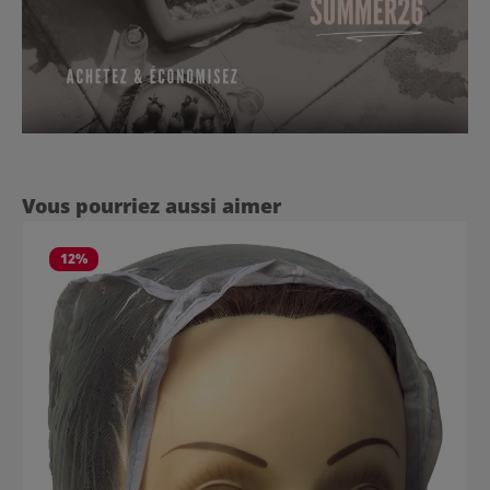
Ignorer la galerie de produits
Vous pourriez aussi aimer
12
%