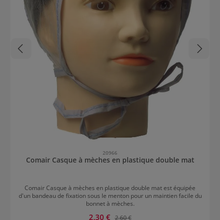
20966
Comair Casque à mèches en plastique double mat
Comair Casque à mèches en plastique double mat est équipée
d'un bandeau de fixation sous le menton pour un maintien facile du
bonnet à mèches.
Prix de vente :
2,30 €
Prix régulier :
2,60 €