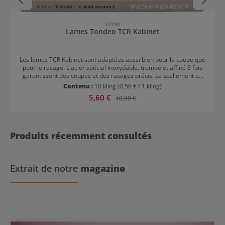
22198
Lames Tondeo TCR Kabinet
Les lames TCR Kabinet sont adaptées aussi bien pour la coupe que
pour le rasage. L'acier spécial inoxydable, trempé et affiné 3 fois
garantissent des coupes et des rasages précis. Le scellement au
nitrure de chrome et platine avec une couche de Téflon rend les
Contenu :
10 kling
(0,56 € / 1 kling)
lames parfaitement lisses. Les lames conviennent aux modèles
Prix de vente :
5,60 €
Prix régulier :
10,90 €
Sifter Style / Sifter Classic / Sifter Tribal / Sifter Ergo.
Produits récemment consultés
Extrait de notre
magazine