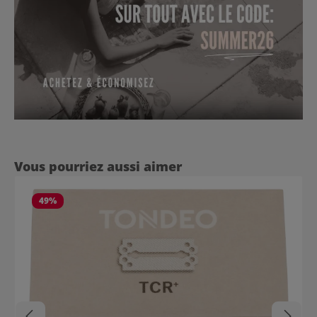
Ignorer la galerie de produits
Vous pourriez aussi aimer
49
%