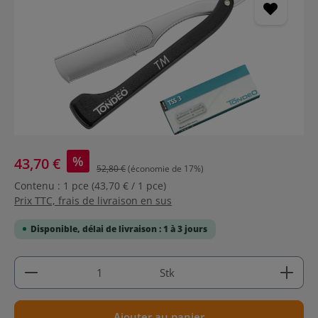
%
43,70 €
52,80 €
(économie de 17%)
Contenu :
1 pce
(43,70 € / 1 pce)
Prix TTC, frais de livraison en sus
Disponible, délai de livraison : 1 à 3 jours
Quantité de produit : Entrez la quantité souhaitée
Stk
Ajouter au panier