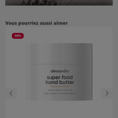
Ignorer la galerie de produits
Vous pourriez aussi aimer
30
%