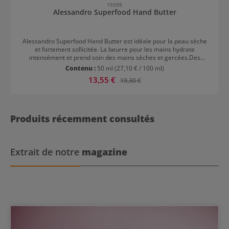
19398
Alessandro Superfood Hand Butter
Alessandro Superfood Hand Butter est idéale pour la peau sèche
et fortement sollicitée. La beurre pour les mains hydrate
intensément et prend soin des mains sèches et gercées.Des
ingrédients précieux tels que le beurre de karité et l'huile de
Contenu :
50 ml
(27,10 € / 100 ml)
carotte rétablissent l'équilibre naturel de la peau et soutiennent sa
Prix de vente :
13,55 €
Prix régulier :
19,30 €
régénération. De plus, ils protègent contre les radicaux libres et
assurent des mains visiblement lisses, souples et d'aspect
sain.Conseil d'application :Appliquer régulièrement, en particulier
après le lavage des mains. Répartir une quantité de la taille d'une
noix sur le dos des mains et masser doucement.
Produits récemment consultés
Extrait de notre
magazine