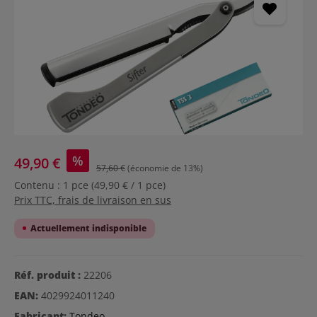
%
49,90 €
57,60 €
(économie de 13%)
Contenu :
1 pce
(49,90 € / 1 pce)
Prix TTC, frais de livraison en sus
Actuellement indisponible
Réf. produit :
22206
EAN:
4029924011240
Fabricant:
Tondeo