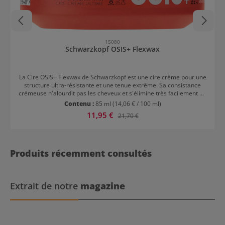
15080
Schwarzkopf OSIS+ Flexwax
La Cire OSIS+ Flexwax de Schwarzkopf est une cire crème pour une
structure ultra-résistante et une tenue extrême. Sa consistance
crémeuse n'alourdit pas les cheveux et s'élimine très facilement au
lavage. La formulation unique permet de remodeler le styling à
Contenu :
85 ml
(14,06 € / 100 ml)
tout moment et offre ainsi des possibilités de coiffage illimitées
Prix de vente :
11,95 €
Prix régulier :
21,70 €
avec une tenue extra-forte. À utiliser sur cheveux secs. Résultat :
Finition brillante naturelle et non grasse Fixation extra-forte
Structure ultra-résistante
Produits récemment consultés
Extrait de notre
magazine