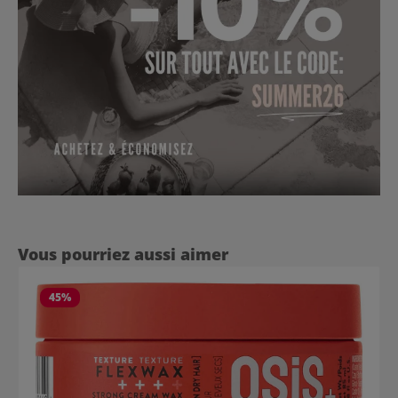
Ignorer la galerie de produits
Vous pourriez aussi aimer
45
%