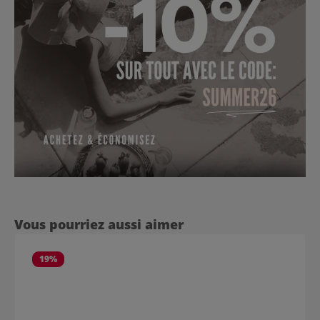
Ignorer la galerie de produits
Vous pourriez aussi aimer
19
%