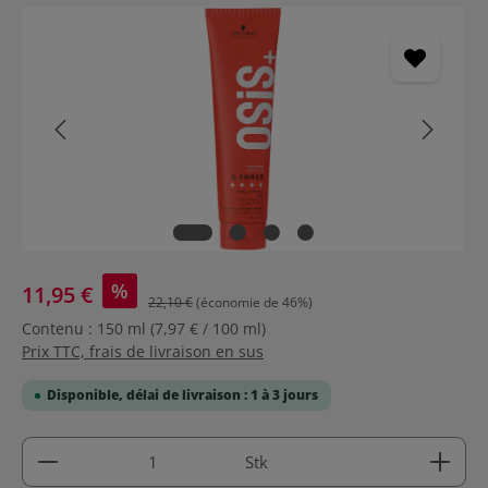
Ignorer la galerie d'images
%
11,95 €
22,10 €
(économie de 46%)
Contenu :
150 ml
(7,97 € / 100 ml)
Prix TTC, frais de livraison en sus
Disponible, délai de livraison : 1 à 3 jours
Quantité de produit : Entrez la quantité souhaitée
Stk