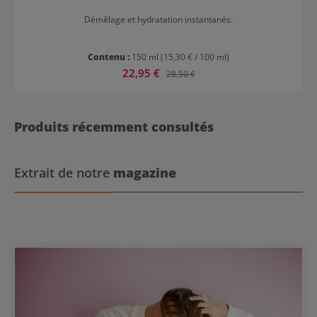
Démêlage et hydratation instantanés.
Contenu :
150 ml
(15,30 € / 100 ml)
Prix de vente :
22,95 €
Prix régulier :
28,50 €
Produits récemment consultés
Extrait de notre
magazine