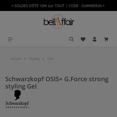
🔅SOLDES D’ÉTÉ 10% sur TOUT | CODE : SUMMER26🔅
tenu principal
Vous avez 0 article
Le pan
Accueil
Styling
Gels
Schwarzkopf OSIS+ G.Force strong
styling Gel