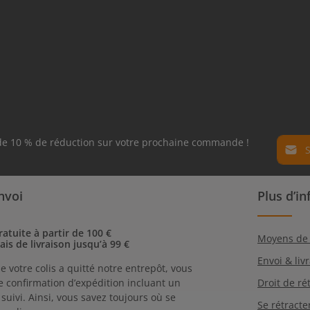
Adress
 de 10 % de réduction sur votre prochaine commande !
Politiq
Les cha
nvoi
Plus d’i
En séle
obligato
avez lu
et que 
ratuite à partir de 100 €
Moyens de
rais de livraison jusqu’à 99 €
Envoi & liv
e votre colis a quitté notre entrepôt, vous
 confirmation d’expédition incluant un
Droit de ré
uivi. Ainsi, vous savez toujours où se
Se rétracte