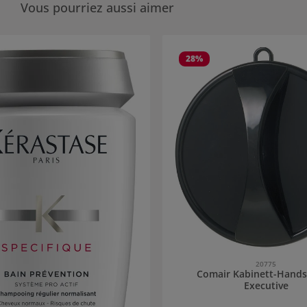
Vous pourriez aussi aimer
alerie de produits
28
%
20775
Comair Kabinett-Hands
Executive