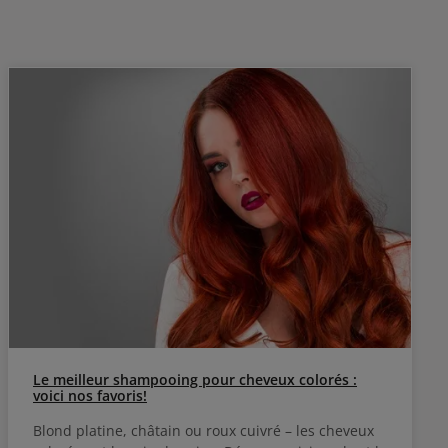
L'ingrédient actif SP 94 crée des conditions
idéales pour la repousse des cheveux et les
nourrit. Les cheveux sont agréablement
rafraîchis dès la première utilisation et les
premiers résultats peuvent être visibles après
environ 4 semaines d'application régulière à la
racine des cheveux repoussés. Convient
également aux hommes. Conseil d'utilisation du
Sérum Initialiste de Kérastase Appliquer le
sérum goutte à goutte et de manière uniforme
sur le cuir chevelu et bien masser. Pour les
cheveux fins, appliquer deux fois par semaine,
respectivement 2 pipettes. Pour les cheveux
épais, appliquer 3-4 fois par semaine. Ne pas
rincer.
Le meilleur shampooing pour cheveux colorés :
voici nos favoris!
Blond platine, châtain ou roux cuivré – les cheveux