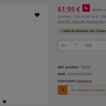
61,95 €
%
87,40 €
(é
Contenu :
125 ml
(49,56 € / 10
Prix TTC, frais de livraison en 
Délai de livraison: env. 5 jour
Quantité de produi
Stk
Réf. produit :
30054
EAN:
3474636397570
Fabricant:
Kérastase
Tu recevras 61 point