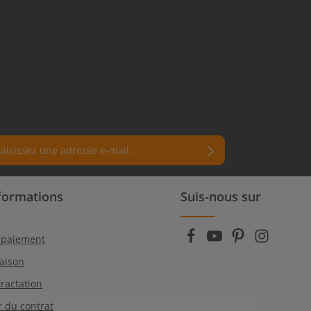
e e-mail*
ue de confidentialité
mps marqués d'un astérisque (*) sont
nformations
Suis-nous sur
ctionnant Continuer, vous confirmez que vous
ires.
 nos informations sur la
protection des données
vous avez accepté nos
conditions générales
.
 paiement
raison
tractation
r du contrat