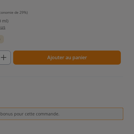
conomie de 29%)
0 ml)
sus
s
t : Entrez la quantité souhaitée ou util
Ajouter au panier
s bonus pour cette commande.