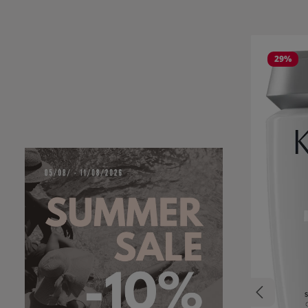
Ignorer la g
29
%