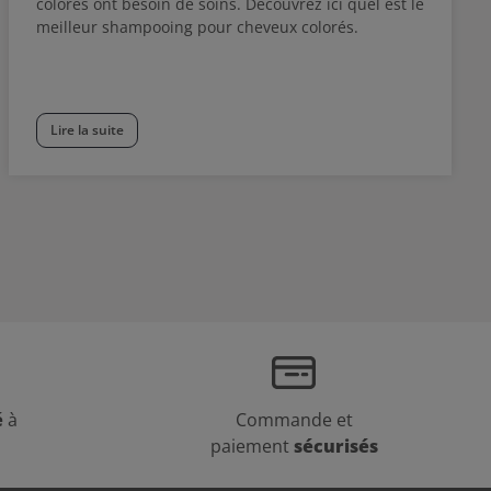
colorés ont besoin de soins. Découvrez ici quel est le
meilleur shampooing pour cheveux colorés.
Lire la suite
é
à
Commande et
paiement
sécurisés