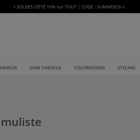
🔅SOLDES D’ÉTÉ 10% sur TOUT | CODE : SUMMER26🔅
CHEVEUX
SOIN CHEVEUX
COLORATIONS
STYLING
imuliste