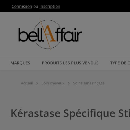
Connexion
ou
Inscription
Passer à la navigation principale
MARQUES
PRODUITS LES PLUS VENDUS
TYPE DE 
Accueil
Soin cheveux
Soins sans rinçage
Kérastase Spécifique St