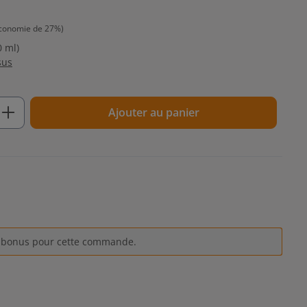
conomie de 27%)
0 ml)
sus
t : Entrez la quantité souhaitée ou util
Ajouter au panier
s bonus pour cette commande.