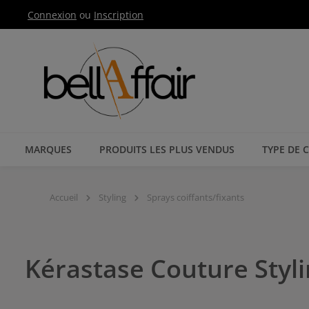
Connexion
ou
Inscription
Passer à la navigation principale
MARQUES
PRODUITS LES PLUS VENDUS
TYPE DE 
Accueil
Styling
Sprays coiffants/fixants
Kérastase Couture Styl