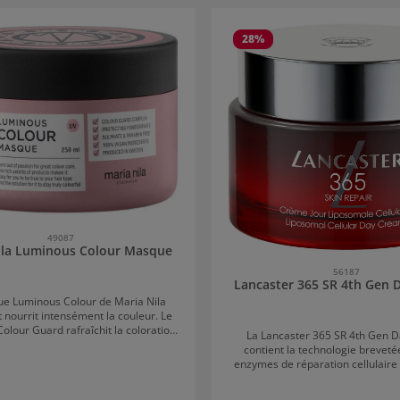
alerie de produits
28
%
49087
ila Luminous Colour Masque
56187
Lancaster 365 SR 4th Gen 
e Luminous Colour de Maria Nila
 nourrit intensément la couleur. Le
lour Guard rafraîchit la coloration,
La Lancaster 365 SR 4th Gen 
 de l'affadissement et intensifie sa
contient la technologie breveté
e. Grâce aux ingrédients riches du
enzymes de réparation cellulaire
a structure capillaire est protégée
doubles, qui régénèrent, repulpent 
s agressions extérieures comme les
fines lignes de la peau 365 jou