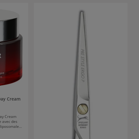
Day Cream
Day Cream
e avec des
 liposomales
et lissent les
rs par an.