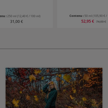
Contenu :
50 ml
(105,90 € /
enu :
250 ml
(12,40 € / 100 ml)
Prix de vente :
52,95 €
Prix régulier :
31,00 €
Prix régul
74,00 €