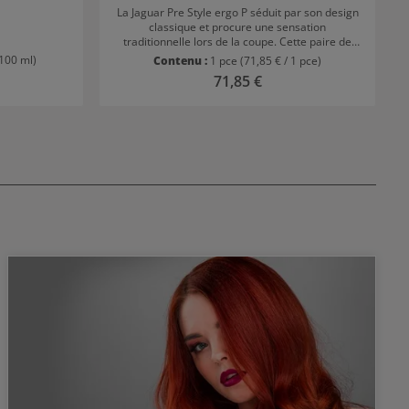
La Jaguar Pre Style ergo P séduit par son design
classique et procure une sensation
traditionnelle lors de la coupe. Cette paire de
ciseaux est fabriquée en acier de haute qualité
 100 ml)
Contenu :
1 pce
(71,85 € / 1 pce)
et inoxydable, ce qui la rend très esthétique
ier :
Prix régulier :
71,85 €
avec ses détails dorés. Les lames sont toutes
deux polies en haute brillance. La coupe creuse
et la micro-dentelure d'un côté assurent un
niveau élevé de netteté.