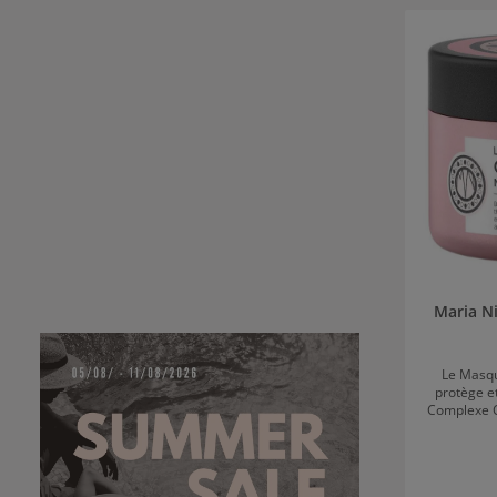
Ignorer la g
Maria N
Le Masqu
protège et
Complexe Co
la protège
brillanc
masque, l
contre le