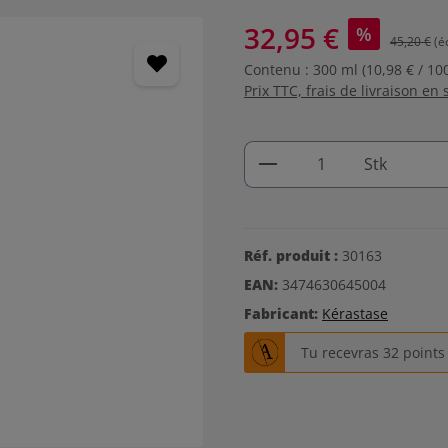
32,95 €
%
45,20 €
(é
Contenu :
300 ml
(10,98 € / 10
Prix TTC, frais de livraison en 
Quantité de produi
Stk
Réf. produit :
30163
EAN:
3474630645004
Fabricant:
Kérastase
Tu recevras 32 point