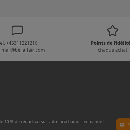
el.
+43311221216
Points de fidélit
:
mail@bellaffair.com
chaque achat
Adress
 de 10 % de réduction sur votre prochaine commande !