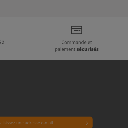
é
à
Commande et
paiement
sécurisés
e e-mail*