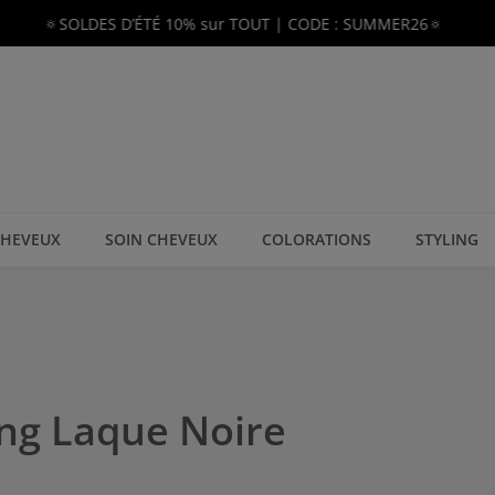
🔅SOLDES D’ÉTÉ 10% sur TOUT | CODE : SUMMER26🔅
CHEVEUX
SOIN CHEVEUX
COLORATIONS
STYLING
ing Laque Noire