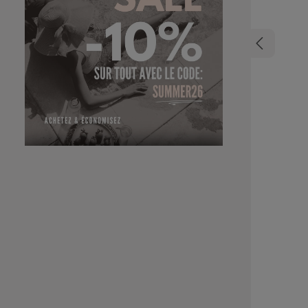
rayons
reconstr
souples, no
frais et di
de fraîche
d'utilisation: Appliquer sur les cheveux la
essorés. La
souhaité, pu
sh