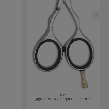
eam: Crème de
nourrie et
ns laisser de
espirer. Elle
ensément grâce
 enrichie de
ntelligentes.
et réduit la
influences
ss, rendant la
essions
40132
Jaguar Pre Style ergo P - 5 pouces