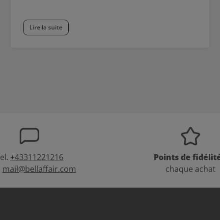
Lire la suite
el.
+43311221216
Points de fidélit
:
mail@bellaffair.com
chaque achat