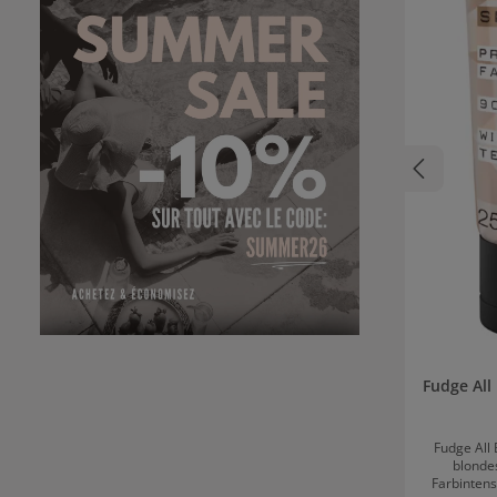
Fudge Al
Fudge All
blondes
Farbintens