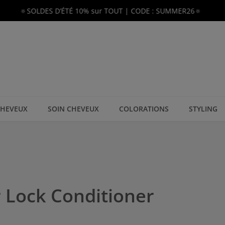
🔅SOLDES D’ÉTÉ 10% sur TOUT | CODE : SUMMER26🔅
CHEVEUX
SOIN CHEVEUX
COLORATIONS
STYLING
r Lock Conditioner