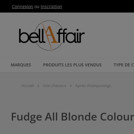
Connexion
ou
Inscription
Passer à la navigation principale
MARQUES
PRODUITS LES PLUS VENDUS
TYPE DE 
Accueil
Soin cheveux
Après-shampooings
Fudge All Blonde Colou