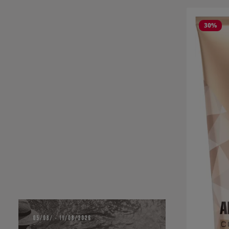
Ignorer la g
30
%