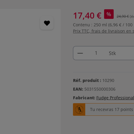
17,40 €
%
24,90 €
(é
Contenu :
250 ml
(6,96 € / 100
Prix TTC, frais de livraison en 
Quantité de produi
Stk
Réf. produit :
10290
EAN:
5031550000306
Fabricant:
Fudge Professiona
Tu recevras 17 point