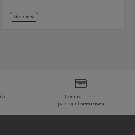
Lire la suite
é
à
Commande et
paiement
sécurisés