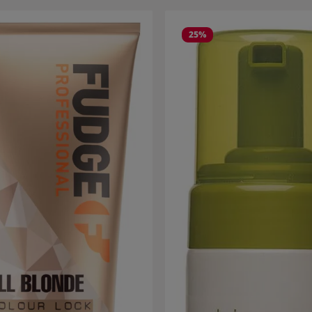
alerie de produits
25
%