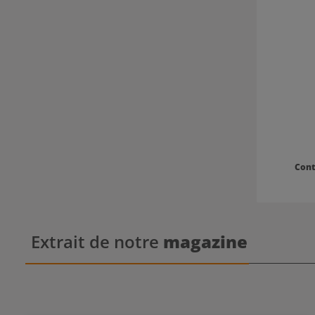
alle blo
honigfarben
Zitronenextr
Wochen. Die OptiPLEX-Technologie wu
entwick
rekonst
Hitzestyl
wurden. Du
wird ein
Cont
Extrait de notre
magazine