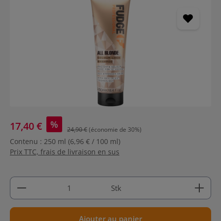
Ignorer la galerie d'images
%
17,40 €
24,90 €
(économie de 30%)
Contenu :
250 ml
(6,96 € / 100 ml)
Prix TTC, frais de livraison en sus
Quantité de produit : Entrez la quantité souhaitée
Stk
Ajouter au panier