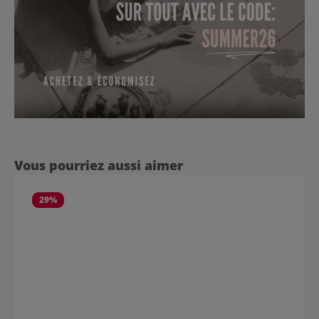
Ignorer la galerie de produits
Vous pourriez aussi aimer
29
%