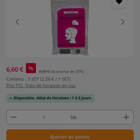
%
6,60 €
8,30 €
(économie de 20%)
Contenu :
3 SET
(2,20 € / 1 SET)
Prix TTC, frais de livraison en sus
Disponible, délai de livraison : 1 à 3 jours
Quantité de produit : Entrez la quantité souhaitée
Stk
Ajouter au panier