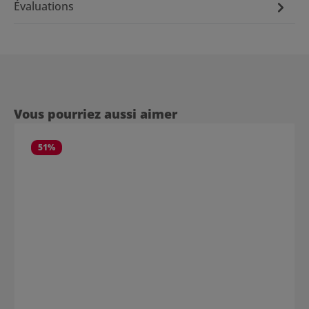
Évaluations
Ignorer la galerie de produits
Vous pourriez aussi aimer
51
%