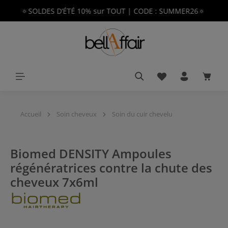
🔅SOLDES D’ÉTÉ 10% sur TOUT | CODE : SUMMER26🔅
tenu principal
Vous avez 0 article
Le pan
Accueil
Soin cheveux
Soin du cuir chevelu
Biomed DENSITY Ampoules
régénératrices contre la chute des
cheveux 7x6ml