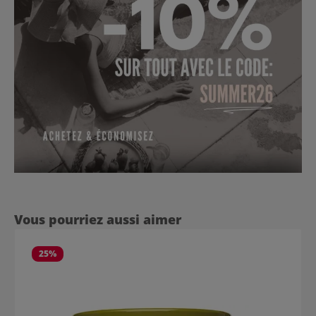
Ignorer la galerie de produits
Vous pourriez aussi aimer
25
%