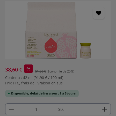
Ignorer la galerie d'images
%
38,60 €
51,50 €
(économie de 25%)
Contenu :
42 ml
(91,90 € / 100 ml)
Prix TTC, frais de livraison en sus
Disponible, délai de livraison : 1 à 3 jours
Quantité de produit : Entrez la quantité souhaitée
Stk