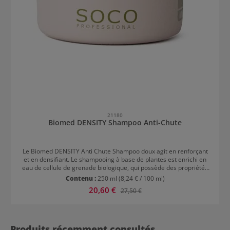
21180
Biomed DENSITY Shampoo Anti-Chute
Le Biomed DENSITY Anti Chute Shampoo doux agit en renforçant
et en densifiant. Le shampooing à base de plantes est enrichi en
eau de cellule de grenade biologique, qui possède des propriétés
antioxydantes et énergisantes. De plus, le shampooing anti-chute
Contenu :
250 ml
(8,24 € / 100 ml)
est riche en manganèse, phosphore, potassium et vitamines - les
Prix de vente :
20,60 €
Prix régulier :
27,50 €
alliés idéaux pour renforcer les cheveux sujets à la chute. Les
cheveux faibles et fins sont renforcés et le cuir chevelu stimulé.
L'extrait de citron biologique aux propriétés énergisantes et
fortifiantes, ainsi que la kératine, renforcent et densifient les
cheveux fins.
Produits récemment consultés