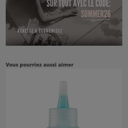
Ignorer la galerie de produits
Vous pourriez aussi aimer