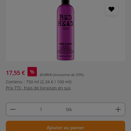
%
17,55 €
21,99 €
(économie de 20%)
Contenu :
750 ml
(2,34 € / 100 ml)
Prix TTC, frais de livraison en sus
Quantité de produit : Entrez la quantité souhaitée
Stk
Ajouter au panier