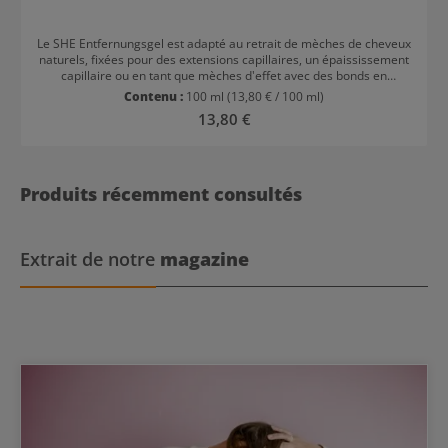
Le SHE Entfernungsgel est adapté au retrait de mèches de cheveux
naturels, fixées pour des extensions capillaires, un épaississement
capillaire ou en tant que mèches d'effet avec des bonds en
kératine dans les cheveux. Comment fonctionne le retrait des
Contenu :
100 ml
(13,80 € / 100 ml)
bonds en kératine ? En appliquant le SHE Entfernungsgel, la
Prix régulier :
13,80 €
kératine devient cassante et les points de fixation s'assouplissent.
Pour retirer les extensions de ses propres cheveux, il est conseillé
d'utiliser une peigne à tige pour aider. Ensuite, les cheveux sont
lavés pour éliminer également les derniers résidus des bonds en
kératine. Conseil : Après le retrait d'extensions avec bonds en
Produits récemment consultés
kératine, la soin des cheveux est important. Les masques
capillaires aident à restaurer l'hydratation et les nutriments dans
les cheveux.
Extrait de notre
magazine