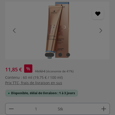
Ignorer la galerie d'images
%
11,85 €
19,92 €
(économie de 41%)
Contenu :
60 ml
(19,75 € / 100 ml)
Prix TTC, frais de livraison en sus
Disponible, délai de livraison : 1 à 3 jours
Quantité de produit : Entrez la quantité souhaitée
Stk