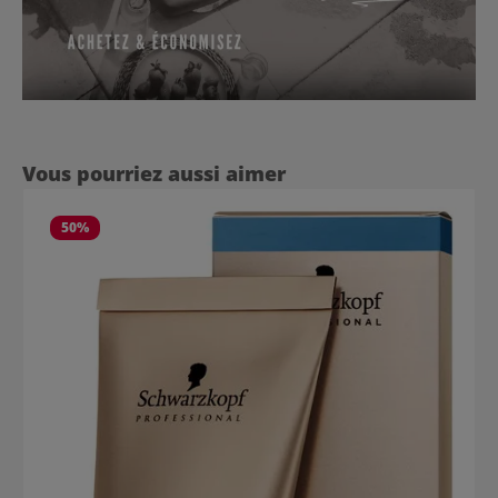
Ignorer la galerie de produits
Vous pourriez aussi aimer
50
%