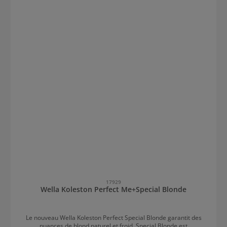
17929
Wella Koleston Perfect Me+Special Blonde
Le nouveau Wella Koleston Perfect Special Blonde garantit des
nuances de blond naturel et froid. Special Blonde est