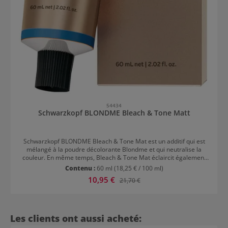
54434
Schwarzkopf BLONDME Bleach & Tone Matt
Schwarzkopf BLONDME Bleach & Tone Mat est un additif qui est
mélangé à la poudre décolorante Blondme et qui neutralise la
couleur. En même temps, Bleach & Tone Mat éclaircit également
les cheveux. Avantages de l'additif Schwarzkopf BLONDME Bleach
Contenu :
60 ml
(18,25 € / 100 ml)
& Tone Mat Cet additif a été conçu pour donner un blond clair et
Prix de vente :
10,95 €
Prix régulier :
21,70 €
mat. Sa formule spéciale est facile à appliquer et respecte les
cheveux. La crème décolorante éclaircit les cheveux tout en leur
donnant un fini mat. Le résultat est un blond uniforme et éclatant,
sans reflets jaunes ou orange indésirables.
Ignorer la galerie de produits
Les clients ont aussi acheté: