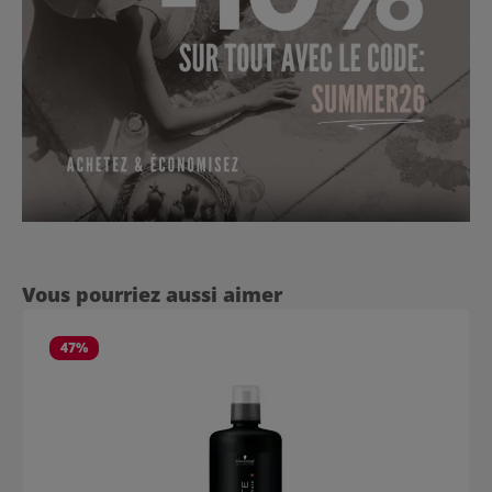
Ignorer la galerie de produits
Vous pourriez aussi aimer
47
%