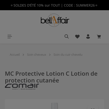
🔅SOLDES D’ÉTÉ 10% sur TOUT | CODE : SUMMER26🔅
tenu principal
Vous avez 0 article
Le pan
Accueil
Soin cheveux
Soin du cuir chevelu
MC Protective Lotion C Lotion de
protection cutanée
Ignorer la galerie d'images