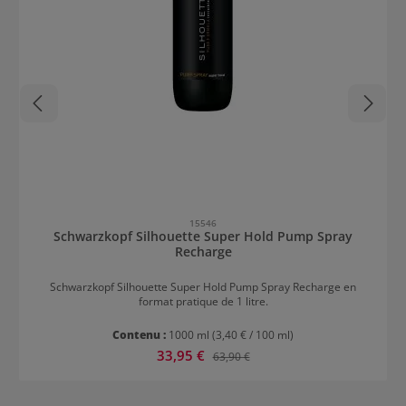
15546
Schwarzkopf Silhouette Super Hold Pump Spray
Recharge
Schwarzkopf Silhouette Super Hold Pump Spray Recharge en
format pratique de 1 litre.
Contenu :
1000 ml
(3,40 € / 100 ml)
Prix de vente :
33,95 €
Prix régulier :
63,90 €