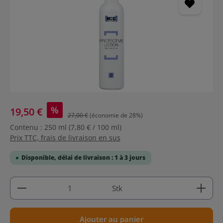
%
19,50 €
27,00 €
(économie de 28%)
Contenu :
250 ml
(7,80 € / 100 ml)
Prix TTC, frais de livraison en sus
Disponible, délai de livraison : 1 à 3 jours
Quantité de produit : Entrez la quantité souhaitée
Stk
Ajouter au panier