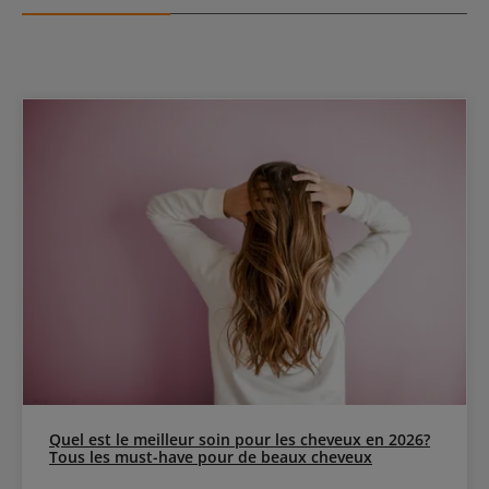
cheveux. La Plantur 39 Pflege-Spülung pour cheveux colorés et
abîmés régénère la surface capillaire et augmente la brillance. Des
composants actifs à base d’avocat apportent douceur et meilleure
démêlabilité. Par ailleurs, la lotion protège le cuir chevelu. La
Après-shampooing est spécialement conçue pour la technologie
Plantur 39 contre la chute des cheveux et protège la caféine grâce
à un « tampon à caféine » contre son élimination. Application
de Plantur 39 Pflege-Spülung pour cheveux colorés Après le lavage
avec Plantur 39 Phyto-Coffein pour cheveux colorés, répartir une
quantité équivalente à une noisette uniformément sur cheveux
humides, puis rincer après environ 30 secondes.
Quel est le meilleur soin pour les cheveux en 2026?
Tous les must-have pour de beaux cheveux