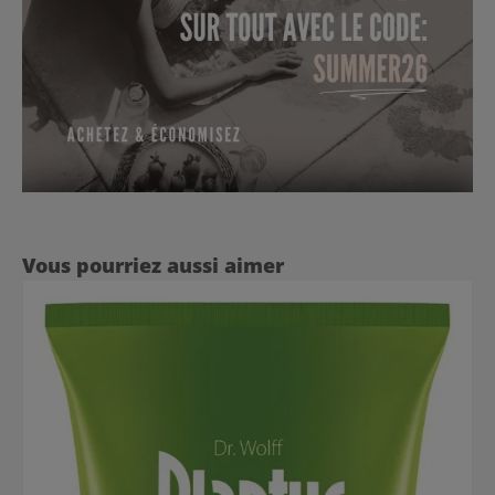
Ignorer la galerie de produits
Vous pourriez aussi aimer