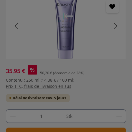
%
35,95 €
50,20 €
(économie de 28%)
Contenu :
250 ml
(14,38 € / 100 ml)
Prix TTC, frais de livraison en sus
Délai de livraison: env. 5 jours
Quantité de produit : Entrez la quantité souhaitée
Stk