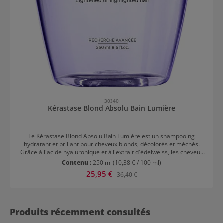
30340
Kérastase Blond Absolu Bain Lumière
Le Kérastase Blond Absolu Bain Lumière est un shampooing
hydratant et brillant pour cheveux blonds, décolorés et mèchés.
Grâce à l'acide hyaluronique et à l'extrait d'édelweiss, les cheveux
sont intensément hydratés et reçoivent un éclat brillant. Ces deux
Contenu :
250 ml
(10,38 € / 100 ml)
ingrédients de qualité supérieure renforcent la fibre capillaire de
Prix de vente :
25,95 €
Prix régulier :
36,40 €
l'intérieur, stimulent la circulation du cuir chevelu et améliorent
l'élasticité et la résistance des cheveux. Le Bain Lumière fait
rayonner les reflets et les mèches, tout en prenant soin de la fibre
capillaire sensibilisée. Les cheveux sont légers au toucher, mais
néanmoins régénérés. Recommandation d'utilisation Kérastase
Produits récemment consultés
Blond Absolu Bain Lumière Appliquer le shampooing blond sur