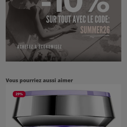
Ignorer la galerie de produits
Vous pourriez aussi aimer
29
%