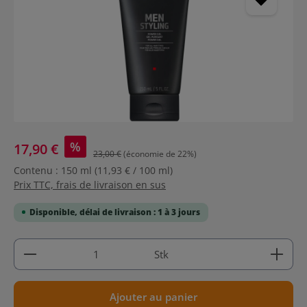
%
17,90 €
23,00 €
(économie de 22%)
Contenu :
150 ml
(11,93 € / 100 ml)
Prix TTC, frais de livraison en sus
Disponible, délai de livraison : 1 à 3 jours
Quantité de produit : Entrez la quantité souhaitée
Stk
Ajouter au panier