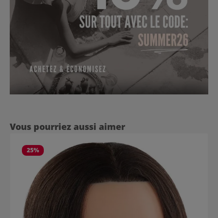
Ignorer la galerie de produits
Vous pourriez aussi aimer
25
%