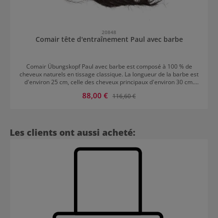
20848
Comair tête d'entraînement Paul avec barbe
Comair Übungskopf Paul avec barbe est composé à 100 % de
cheveux naturels en tissage classique. La longueur de la barbe est
d'environ 25 cm, celle des cheveux principaux d'environ 30 cm.
Particulièrement adapté pour : Coupe et styles de barbe Coiffage
Prix de vente :
88,00 €
Prix régulier :
116,60 €
et brushing
Ignorer la galerie de produits
Les clients ont aussi acheté: