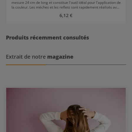
mesure 24 cm de long et constitue l'outil idéal pour l'application de
la couleur. Les mèches et les reflets sont rapidement réalisés avec
ce peigne professionnel. Comair Blue Profi-Line est résistant à la
Prix régulier :
6,12 €
chaleur, aux produits capillaires et aux produits chimiques. Le
peigne à coloration et mèches est stable, mais peut être
légèrement plié pour façonner les cheveux selon la forme
souhaitée.
Produits récemment consultés
Extrait de notre
magazine